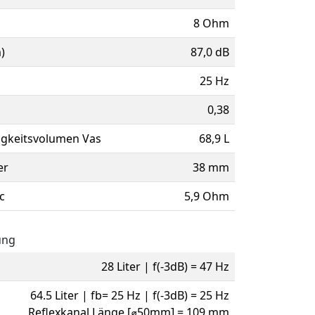
8 Ohm
)
87,0 dB
25 Hz
0,38
igkeitsvolumen Vas
68,9 L
er
38 mm
c
5,9 Ohm
ung
28 Liter | f(-3dB) = 47 Hz
64.5 Liter | fb= 25 Hz | f(-3dB) = 25 Hz
Reflexkanal Länge [⌀50mm] = 109 mm