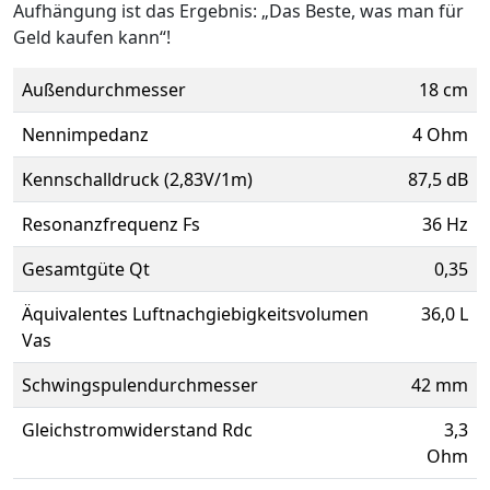
Aufhängung ist das Ergebnis: „Das Beste, was man für
Geld kaufen kann“!
Außendurchmesser
18 cm
Nennimpedanz
4 Ohm
Kennschalldruck (2,83V/1m)
87,5 dB
Resonanzfrequenz Fs
36 Hz
Gesamtgüte Qt
0,35
Äquivalentes Luftnachgiebigkeitsvolumen
36,0 L
Vas
Schwingspulendurchmesser
42 mm
Gleichstromwiderstand Rdc
3,3
Ohm